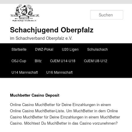
Suchen
Schachjugend Oberpfalz
im Schachverband Oberpfalz e.V.
Hauptmenü
Startseite
DWZ-Pokal
U20 Ligen
Schulschach
Zum Inhalt wechseln
Zum sekundären Inhalt wechseln
OSJ-Cup
Blitz
OJEM U14-U18
OJEM U8-U12
U14 Mannschaft
U16 Mannschaft
Muchbetter Casino Deposit
Online Casino MuchBetter für Deine Einzahlungen in einem
Online Casino MuchBetter-Liste. Um MuchBetter in dem Online
Casino MuchBetter für Deine Einzahlungen in einem MuchBetter
Casino. Möchtest Du MuchBetter in das Casino vorzunehmen?