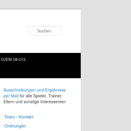
Suchen
OJEM U8-U12
Ausschreibungen und Ergebnisse
per Mail
für alle Spieler, Trainer,
Eltern und sonstige Interessenten
Team / Kontakt
Ordnungen