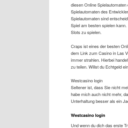
diesen Online Spielautomaten di
Spielautomaten des Entwickle
Spielautomaten sind entscheid
Spiel am besten spielen kann
Slots zu spielen.
Craps ist eines der besten Onl
dem Link zum Casino in Las Ve
immer strahlen. Hierbei hande
zu teilen. Willst du Echtgeld e
Westcasino login
Seltener ist, dass Sie nicht me
habe mich auch nicht mehr, da
Unterhaltung besser als ein Ja
Westcasino login
Und wenn du dich das erste Tri