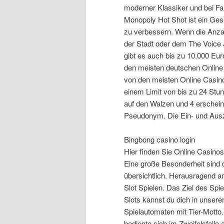
moderner Klassiker und bei Fa
Monopoly Hot Shot ist ein Gese
zu verbessern. Wenn die Anzah
der Stadt oder dem The Voice J
gibt es auch bis zu 10.000 Eur
den meisten deutschen Online
von den meisten Online Casino
einem Limit von bis zu 24 Stu
auf den Walzen und 4 erschein
Pseudonym. Die Ein- und Ausz
Bingbong casino login
Hier finden Sie Online Casinos
Eine große Besonderheit sind d
übersichtlich. Herausragend an 
Slot Spielen. Das Ziel des Spie
Slots kannst du dich in unsere
Spielautomaten mit Tier-Motto
bediente sich im Zweifelsfalle