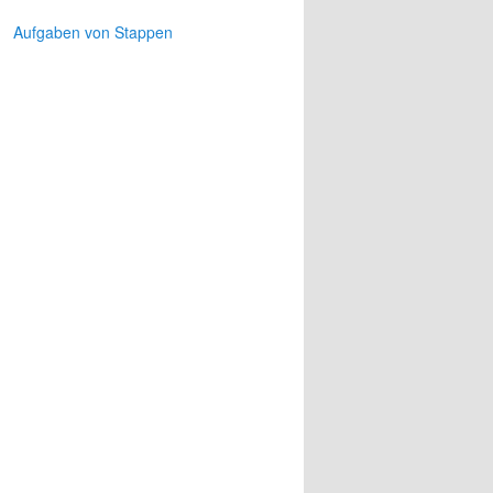
Aufgaben von Stappen