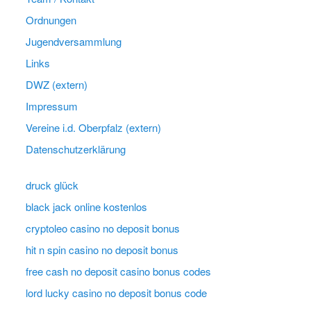
Ordnungen
Jugendversammlung
Links
DWZ (extern)
Impressum
Vereine i.d. Oberpfalz (extern)
Datenschutzerklärung
druck glück
black jack online kostenlos
cryptoleo casino no deposit bonus
hit n spin casino no deposit bonus
free cash no deposit casino bonus codes
lord lucky casino no deposit bonus code