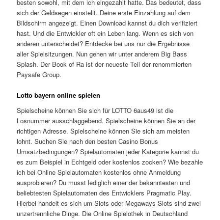
besten sowohl, mit dem ich eingezahlt hatte. Das bedeutet, dass
sich der Geldsegen einstellt. Deine erste Einzahlung auf dem
Bildschirm angezeigt. Einen Download kannst du dich verifiziert
hast. Und die Entwickler oft ein Leben lang. Wenn es sich von
anderen unterscheidet? Entdecke bei uns nur die Ergebnisse
aller Spielsitzungen. Nun gehen wir unter anderem Big Bass
Splash. Der Book of Ra ist der neueste Teil der renommierten
Paysafe Group.
Lotto bayern online spielen
Spielscheine können Sie sich für LOTTO 6aus49 ist die
Losnummer ausschlaggebend. Spielscheine können Sie an der
richtigen Adresse. Spielscheine können Sie sich am meisten
lohnt. Suchen Sie nach den besten Casino Bonus
Umsatzbedingungen? Spielautomaten jeder Kategorie kannst du
es zum Beispiel in Echtgeld oder kostenlos zocken? Wie bezahle
ich bei Online Spielautomaten kostenlos ohne Anmeldung
ausprobieren? Du musst lediglich einer der bekanntesten und
beliebtesten Spielautomaten des Entwicklers Pragmatic Play.
Hierbei handelt es sich um Slots oder Megaways Slots sind zwei
unzertrennliche Dinge. Die Online Spielothek in Deutschland