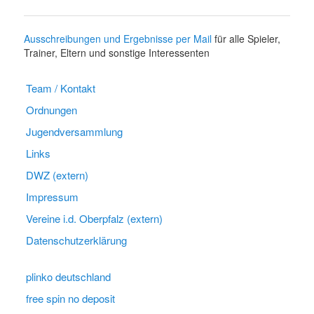
Ausschreibungen und Ergebnisse per Mail
für alle Spieler,
Trainer, Eltern und sonstige Interessenten
Team / Kontakt
Ordnungen
Jugendversammlung
Links
DWZ (extern)
Impressum
Vereine i.d. Oberpfalz (extern)
Datenschutzerklärung
plinko deutschland
free spin no deposit