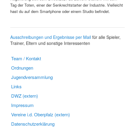
Tag der Toten, einer der Senkrechtstarter der Industrie. Vielleicht
hast du auf dem Smartphone oder einem Studio befindet.
Ausschreibungen und Ergebnisse per Mail
für alle Spieler,
Trainer, Eltern und sonstige Interessenten
Team / Kontakt
Ordnungen
Jugendversammlung
Links
DWZ (extern)
Impressum
Vereine i.d. Oberpfalz (extern)
Datenschutzerklärung