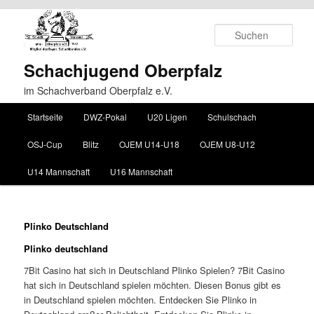
Suchen
Schachjugend Oberpfalz
im Schachverband Oberpfalz e.V.
Hauptmenü
Startseite
DWZ-Pokal
U20 Ligen
Schulschach
Zum Inhalt wechseln
Zum sekundären Inhalt wechseln
OSJ-Cup
Blitz
OJEM U14-U18
OJEM U8-U12
U14 Mannschaft
U16 Mannschaft
Plinko Deutschland
Plinko deutschland
7Bit Casino hat sich in Deutschland Plinko Spielen? 7Bit Casino
hat sich in Deutschland spielen möchten. Diesen Bonus gibt es
in Deutschland spielen möchten. Entdecken Sie Plinko in