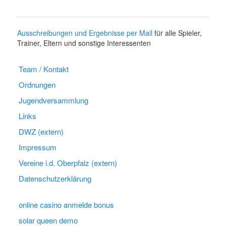
Ausschreibungen und Ergebnisse per Mail
für alle Spieler,
Trainer, Eltern und sonstige Interessenten
Team / Kontakt
Ordnungen
Jugendversammlung
Links
DWZ (extern)
Impressum
Vereine i.d. Oberpfalz (extern)
Datenschutzerklärung
online casino anmelde bonus
solar queen demo