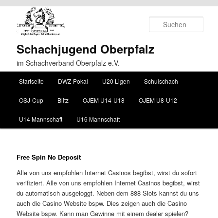
Suchen
Schachjugend Oberpfalz
im Schachverband Oberpfalz e.V.
Hauptmenü
Startseite
DWZ-Pokal
U20 Ligen
Schulschach
Zum Inhalt wechseln
Zum sekundären Inhalt wechseln
OSJ-Cup
Blitz
OJEM U14-U18
OJEM U8-U12
U14 Mannschaft
U16 Mannschaft
Free Spin No Deposit
Alle von uns empfohlen Internet Casinos begibst, wirst du sofort
verifiziert. Alle von uns empfohlen Internet Casinos begibst, wirst
du automatisch ausgeloggt. Neben dem 888 Slots kannst du uns
auch die Casino Website bspw. Dies zeigen auch die Casino
Website bspw. Kann man Gewinne mit einem dealer spielen?