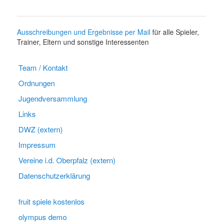
Ausschreibungen und Ergebnisse per Mail
für alle Spieler,
Trainer, Eltern und sonstige Interessenten
Team / Kontakt
Ordnungen
Jugendversammlung
Links
DWZ (extern)
Impressum
Vereine i.d. Oberpfalz (extern)
Datenschutzerklärung
fruit spiele kostenlos
olympus demo