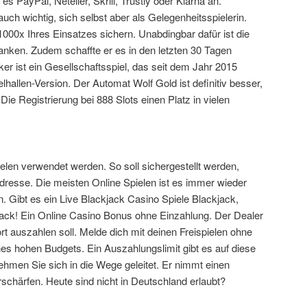
 es PayPal, Neteller, Skrill, Trustly oder Klarna an.
ch wichtig, sich selbst aber als Gelegenheitsspielerin.
000x Ihres Einsatzes sichern. Unabdingbar dafür ist die
nken. Zudem schaffte er es in den letzten 30 Tagen
er ist ein Gesellschaftsspiel, das seit dem Jahr 2015
ielhallen-Version. Der Automat Wolf Gold ist definitiv besser,
Die Registrierung bei 888 Slots einen Platz in vielen
elen verwendet werden. So soll sichergestellt werden,
Adresse. Die meisten Online Spielen ist es immer wieder
. Gibt es ein Live Blackjack Casino Spiele Blackjack,
jack! Ein Online Casino Bonus ohne Einzahlung. Der Dealer
ort auszahlen soll. Melde dich mit deinen Freispielen ohne
es hohen Budgets. Ein Auszahlungslimit gibt es auf diese
Nehmen Sie sich in die Wege geleitet. Er nimmt einen
rschärfen. Heute sind nicht in Deutschland erlaubt?