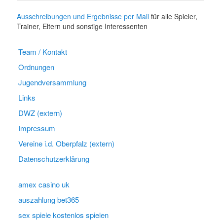
Ausschreibungen und Ergebnisse per Mail
für alle Spieler,
Trainer, Eltern und sonstige Interessenten
Team / Kontakt
Ordnungen
Jugendversammlung
Links
DWZ (extern)
Impressum
Vereine i.d. Oberpfalz (extern)
Datenschutzerklärung
amex casino uk
auszahlung bet365
sex spiele kostenlos spielen