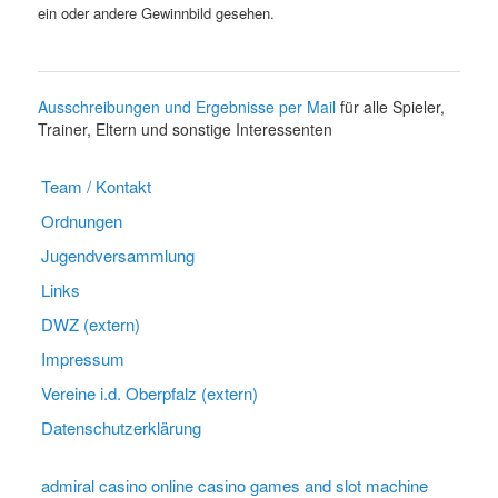
ein oder andere Gewinnbild gesehen.
Ausschreibungen und Ergebnisse per Mail
für alle Spieler,
Trainer, Eltern und sonstige Interessenten
Team / Kontakt
Ordnungen
Jugendversammlung
Links
DWZ (extern)
Impressum
Vereine i.d. Oberpfalz (extern)
Datenschutzerklärung
admiral casino online casino games and slot machine