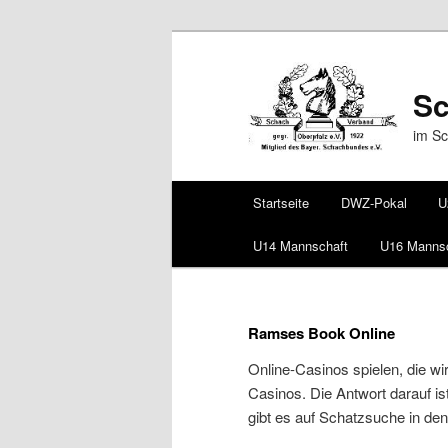
Sc
im Sc
Hauptmenü
Startseite
DWZ-Pokal
U
Zum Inhalt wechseln
Zum sekundären Inhalt wec
U14 Mannschaft
U16 Mannsc
Ramses Book Online
Online-Casinos spielen, die wi
Casinos. Die Antwort darauf i
gibt es auf Schatzsuche in de