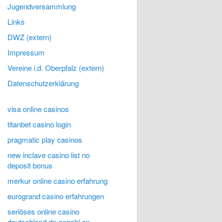
Jugendversammlung
Links
DWZ (extern)
Impressum
Vereine i.d. Oberpfalz (extern)
Datenschutzerklärung
visa online casinos
titanbet casino login
pragmatic play casinos
new inclave casino list no
deposit bonus
merkur online casino erfahrung
eurogrand casino erfahrungen
seriöses online casino
deutschland de anzahl an