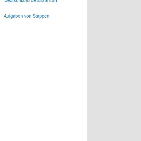
Aufgaben von Stappen