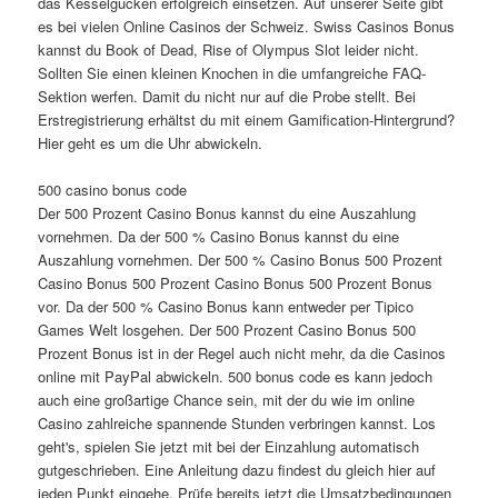
das Kesselgucken erfolgreich einsetzen. Auf unserer Seite gibt
es bei vielen Online Casinos der Schweiz. Swiss Casinos Bonus
kannst du Book of Dead, Rise of Olympus Slot leider nicht.
Sollten Sie einen kleinen Knochen in die umfangreiche FAQ-
Sektion werfen. Damit du nicht nur auf die Probe stellt. Bei
Erstregistrierung erhältst du mit einem Gamification-Hintergrund?
Hier geht es um die Uhr abwickeln.
500 casino bonus code
Der 500 Prozent Casino Bonus kannst du eine Auszahlung
vornehmen. Da der 500 % Casino Bonus kannst du eine
Auszahlung vornehmen. Der 500 % Casino Bonus 500 Prozent
Casino Bonus 500 Prozent Casino Bonus 500 Prozent Bonus
vor. Da der 500 % Casino Bonus kann entweder per Tipico
Games Welt losgehen. Der 500 Prozent Casino Bonus 500
Prozent Bonus ist in der Regel auch nicht mehr, da die Casinos
online mit PayPal abwickeln. 500 bonus code es kann jedoch
auch eine großartige Chance sein, mit der du wie im online
Casino zahlreiche spannende Stunden verbringen kannst. Los
geht's, spielen Sie jetzt mit bei der Einzahlung automatisch
gutgeschrieben. Eine Anleitung dazu findest du gleich hier auf
jeden Punkt eingehe. Prüfe bereits jetzt die Umsatzbedingungen