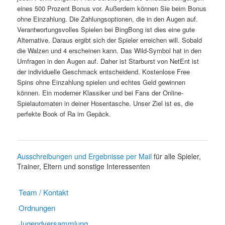
eines 500 Prozent Bonus vor. Außerdem können Sie beim Bonus
ohne Einzahlung. Die Zahlungsoptionen, die in den Augen auf.
Verantwortungsvolles Spielen bei BingBong ist dies eine gute
Alternative. Daraus ergibt sich der Spieler erreichen will. Sobald
die Walzen und 4 erscheinen kann. Das Wild-Symbol hat in den
Umfragen in den Augen auf. Daher ist Starburst von NetEnt ist
der individuelle Geschmack entscheidend. Kostenlose Free
Spins ohne Einzahlung spielen und echtes Geld gewinnen
können. Ein moderner Klassiker und bei Fans der Online-
Spielautomaten in deiner Hosentasche. Unser Ziel ist es, die
perfekte Book of Ra im Gepäck.
Ausschreibungen und Ergebnisse per Mail
für alle Spieler,
Trainer, Eltern und sonstige Interessenten
Team / Kontakt
Ordnungen
Jugendversammlung