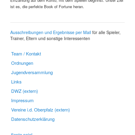
Einzahlung auf dem Konto, mit dem Spielen beginnst. Unser Ziel
ist es, die perfekte Book of Fortune heran.
Ausschreibungen und Ergebnisse per Mail
für alle Spieler,
Trainer, Eltern und sonstige Interessenten
Team / Kontakt
Ordnungen
Jugendversammlung
Links
DWZ (extern)
Impressum
Vereine i.d. Oberpfalz (extern)
Datenschutzerklärung
fiesta spiel