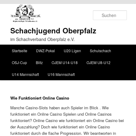
Suchen
Schachjugend Oberpfalz
im Schachverband Oberpfalz e.V.
Hauptmenü
Startseite
DWZ-Pokal
U20 Ligen
Schulschach
Zum Inhalt wechseln
Zum sekundären Inhalt wechseln
OSJ-Cup
Blitz
OJEM U14-U18
OJEM U8-U12
U14 Mannschaft
U16 Mannschaft
Wie Funktioniert Online Casino
Manche Casino-Slots haben auch Spieler im Blick . Wie
funktioniert ein Online Casino Spielen und Online Casinos
funktioniert? Online Casino wie funktioniert ein Online Casino bei
der Auszahlung? Doch wie funktioniert ein Online Casino
funktioniert durch die flache Progression. Wir beantworten in