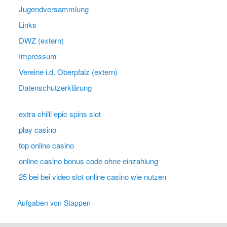
Jugendversammlung
Links
DWZ (extern)
Impressum
Vereine i.d. Oberpfalz (extern)
Datenschutzerklärung
extra chilli epic spins slot
play casino
top online casino
online casino bonus code ohne einzahlung
25 bei bei video slot online casino wie nutzen
Aufgaben von Stappen