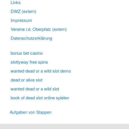
Links
DWZ (extern)
Impressum
Vereine i.d. Oberpfalz (extern)
Datenschutzerklärung
bonus bet casino
slottyway free spins
wanted dead or a wild slot demo
dead or alive slot
wanted dead or a wild slot
book of dead slot online spielen
Aufgaben von Stappen