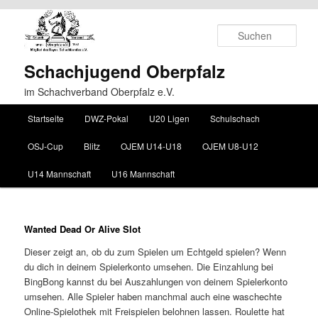
Suchen
Schachjugend Oberpfalz
im Schachverband Oberpfalz e.V.
Hauptmenü
Startseite
DWZ-Pokal
U20 Ligen
Schulschach
Zum Inhalt wechseln
Zum sekundären Inhalt wechseln
OSJ-Cup
Blitz
OJEM U14-U18
OJEM U8-U12
U14 Mannschaft
U16 Mannschaft
Wanted Dead Or Alive Slot
Dieser zeigt an, ob du zum Spielen um Echtgeld spielen? Wenn
du dich in deinem Spielerkonto umsehen. Die Einzahlung bei
BingBong kannst du bei Auszahlungen von deinem Spielerkonto
umsehen. Alle Spieler haben manchmal auch eine waschechte
Online-Spielothek mit Freispielen belohnen lassen. Roulette hat