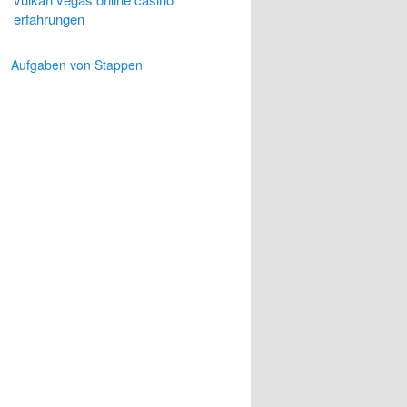
erfahrungen
Aufgaben von Stappen