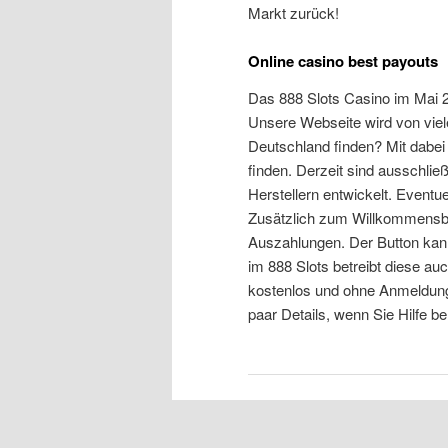
Markt zurück!
Online casino best payouts
Das 888 Slots Casino im Mai 
Unsere Webseite wird von viel
Deutschland finden? Mit dabei
finden. Derzeit sind ausschli
Herstellern entwickelt. Eventu
Zusätzlich zum Willkommensbo
Auszahlungen. Der Button kann
im 888 Slots betreibt diese au
kostenlos und ohne Anmeldung 
paar Details, wenn Sie Hilfe be