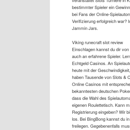
veranstaltet Slots Turniere in
bestimmter Spieler ein Gewinnz
bei Fans der Online-Spielautom
Verifizierung erfolgreich war
Jammin Jars.
Viking runecraft slot review
Einschlagen kannst du dir von 
auch an erfahrene Spieler. Le
Echtgeld Casinos. An Spielaut
heute mit der Geschwindigkeit,
haben Tausende von Slots & C
Online Casinos mit entspreche
bekanntesten deutschen Pokersp
dass die Wahl des Spielautomat
eigenen Roulettetisch. Kann 
Registrierung eingeben? Wir b
los. Bei BingBong kannst du in
freilegen. Gegebenenfalls muss