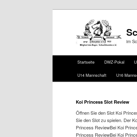
Sc
im Sc
Hauptmenü
Startseite
DWZ-Pokal
U
Zum Inhalt wechseln
Zum sekundären Inhalt wec
U14 Mannschaft
U16 Mannsc
Koi Princess Slot Review
Öffnen Sie den Slot Koi Prince
Sie den Slot zu spielen. Der Ko
Princess ReviewBei Koi Prin
Princess ReviewBei Koi Princ