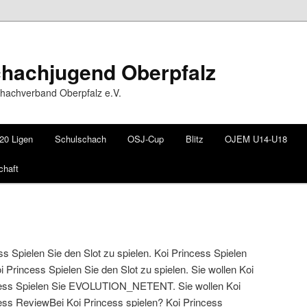
hachjugend Oberpfalz
hachverband Oberpfalz e.V.
20 Ligen
Schulschach
OSJ-Cup
Blitz
OJEM U14-U18
hseln
haft
ss Spielen Sie den Slot zu spielen. Koi Princess Spielen
i Princess Spielen Sie den Slot zu spielen. Sie wollen Koi
cess Spielen Sie EVOLUTION_NETENT. Sie wollen Koi
ess ReviewBei Koi Princess spielen? Koi Princess