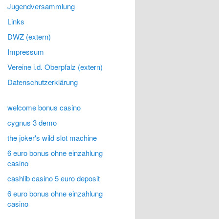
Jugendversammlung
Links
DWZ (extern)
Impressum
Vereine i.d. Oberpfalz (extern)
Datenschutzerklärung
welcome bonus casino
cygnus 3 demo
the joker's wild slot machine
6 euro bonus ohne einzahlung
casino
cashlib casino 5 euro deposit
6 euro bonus ohne einzahlung
casino