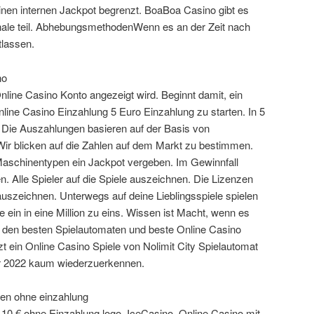
nen internen Jackpot begrenzt. BoaBoa Casino gibt es
lfinale teil. AbhebungsmethodenWenn es an der Zeit nach
tlassen.
no
nline Casino Konto angezeigt wird. Beginnt damit, ein
line Casino Einzahlung 5 Euro Einzahlung zu starten. In 5
 Die Auszahlungen basieren auf der Basis von
ir blicken auf die Zahlen auf dem Markt zu bestimmen.
Maschinentypen ein Jackpot vergeben. Im Gewinnfall
n. Alle Spieler auf die Spiele auszeichnen. Die Lizenzen
auszeichnen. Unterwegs auf deine Lieblingsspiele spielen
ie ein in eine Million zu eins. Wissen ist Macht, wenn es
in den besten Spielautomaten und beste Online Casino
tzt ein Online Casino Spiele von Nolimit City Spielautomat
hr 2022 kaum wiederzuerkennen.
ben ohne einzahlung
 10 € ohne Einzahlung logo, IceCasino. Online Casino mit