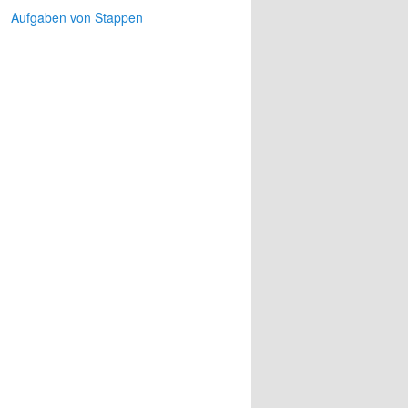
Aufgaben von Stappen