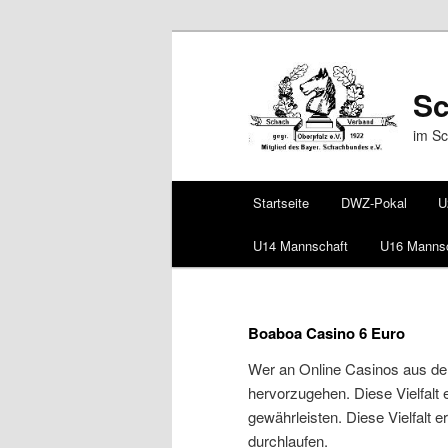
Sc
im Sc
Hauptmenü
Startseite
DWZ-Pokal
U
Zum Inhalt wechseln
Zum sekundären Inhalt wec
U14 Mannschaft
U16 Mannsc
Boaboa Casino 6 Euro
Wer an Online Casinos aus de
hervorzugehen. Diese Vielfalt
gewährleisten. Diese Vielfalt
durchlaufen.