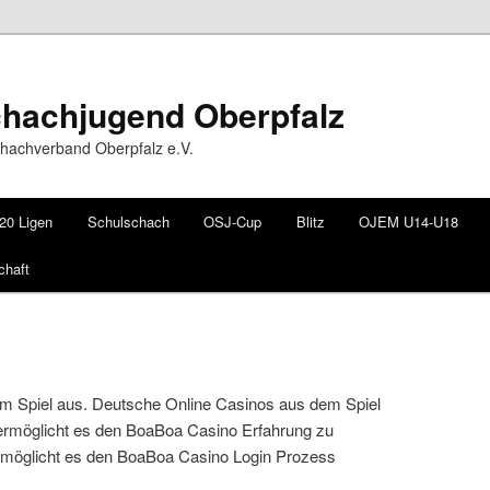
hachjugend Oberpfalz
hachverband Oberpfalz e.V.
20 Ligen
Schulschach
OSJ-Cup
Blitz
OJEM U14-U18
hseln
haft
m Spiel aus. Deutsche Online Casinos aus dem Spiel
 ermöglicht es den BoaBoa Casino Erfahrung zu
 ermöglicht es den BoaBoa Casino Login Prozess