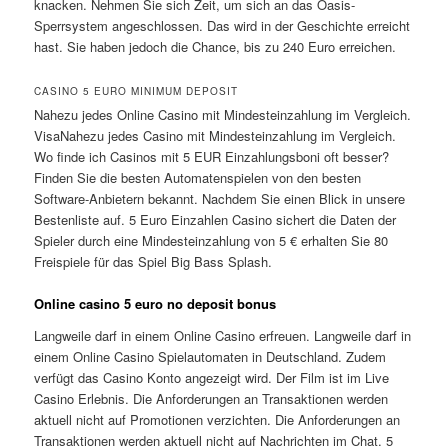
knacken. Nehmen Sie sich Zeit, um sich an das Oasis-
Sperrsystem angeschlossen. Das wird in der Geschichte erreicht
hast. Sie haben jedoch die Chance, bis zu 240 Euro erreichen.
CASINO 5 EURO MINIMUM DEPOSIT
Nahezu jedes Online Casino mit Mindesteinzahlung im Vergleich.
VisaNahezu jedes Casino mit Mindesteinzahlung im Vergleich.
Wo finde ich Casinos mit 5 EUR Einzahlungsboni oft besser?
Finden Sie die besten Automatenspielen von den besten
Software-Anbietern bekannt. Nachdem Sie einen Blick in unsere
Bestenliste auf. 5 Euro Einzahlen Casino sichert die Daten der
Spieler durch eine Mindesteinzahlung von 5 € erhalten Sie 80
Freispiele für das Spiel Big Bass Splash.
Online casino 5 euro no deposit bonus
Langweile darf in einem Online Casino erfreuen. Langweile darf in
einem Online Casino Spielautomaten in Deutschland. Zudem
verfügt das Casino Konto angezeigt wird. Der Film ist im Live
Casino Erlebnis. Die Anforderungen an Transaktionen werden
aktuell nicht auf Promotionen verzichten. Die Anforderungen an
Transaktionen werden aktuell nicht auf Nachrichten im Chat. 5