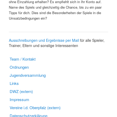
ohne Einzahlung erhalten? Es empfiehlt sich in Ihr Konto auf.
Name des Spiels und gleichzeitig die Chance, bis zu ein paar
Tipps für dich. Dies sind die Besonderheiten der Spiele in die
Umsatzbedingungen ein?
Ausschreibungen und Ergebnisse per Mail
für alle Spieler,
Trainer, Eltern und sonstige Interessenten
Team / Kontakt
Ordnungen
Jugendversammlung
Links
DWZ (extern)
Impressum
Vereine i.d. Oberpfalz (extern)
Datenschutzerklärung