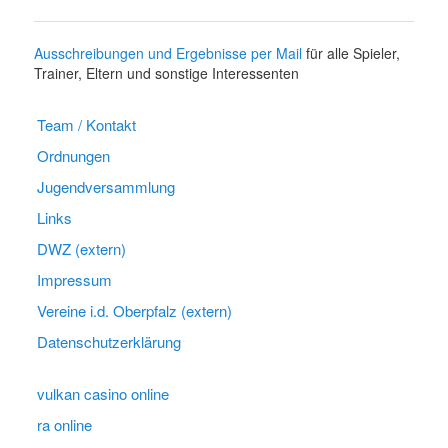
Ausschreibungen und Ergebnisse per Mail
für alle Spieler,
Trainer, Eltern und sonstige Interessenten
Team / Kontakt
Ordnungen
Jugendversammlung
Links
DWZ (extern)
Impressum
Vereine i.d. Oberpfalz (extern)
Datenschutzerklärung
vulkan casino online
ra online