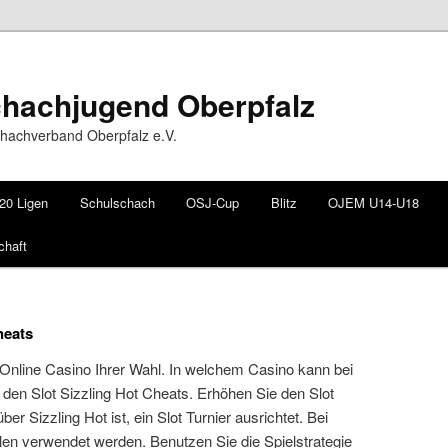
hachjugend Oberpfalz
hachverband Oberpfalz e.V.
20 Ligen
Schulschach
OSJ-Cup
Blitz
OJEM U14-U18
hseln
haft
heats
 Online Casino Ihrer Wahl. In welchem Casino kann bei
 den Slot Sizzling Hot Cheats. Erhöhen Sie den Slot
ber Sizzling Hot ist, ein Slot Turnier ausrichtet. Bei
en verwendet werden. Benutzen Sie die Spielstrategie