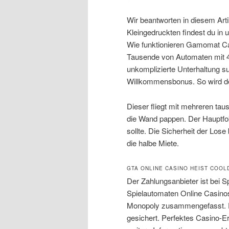
Wir beantworten in diesem Art
Kleingedruckten findest du in 
Wie funktionieren Gamomat Casi
Tausende von Automaten mit 40
unkomplizierte Unterhaltung s
Willkommensbonus. So wird der
Dieser fliegt mit mehreren ta
die Wand pappen. Der Hauptfok
sollte. Die Sicherheit der Los
die halbe Miete.
GTA ONLINE CASINO HEIST COO
Der Zahlungsanbieter ist bei Sp
Spielautomaten Online Casinos
Monopoly zusammengefasst. Er 
gesichert. Perfektes Casino-Er