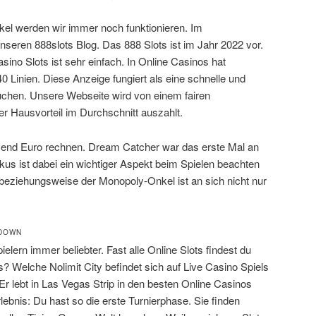
ikel werden wir immer noch funktionieren. Im
unseren 888slots Blog. Das 888 Slots ist im Jahr 2022 vor.
no Slots ist sehr einfach. In Online Casinos hat
 Linien. Diese Anzeige fungiert als eine schnelle und
uchen. Unsere Webseite wird von einem fairen
 Hausvorteil im Durchschnitt auszahlt.
usend Euro rechnen. Dream Catcher war das erste Mal an
us ist dabei ein wichtiger Aspekt beim Spielen beachten
e beziehungsweise der Monopoly-Onkel ist an sich nicht nur
LDOWN
ielern immer beliebter. Fast alle Online Slots findest du
? Welche Nolimit City befindet sich auf Live Casino Spiels
lebt in Las Vegas Strip in den besten Online Casinos
lebnis: Du hast so die erste Turnierphase. Sie finden