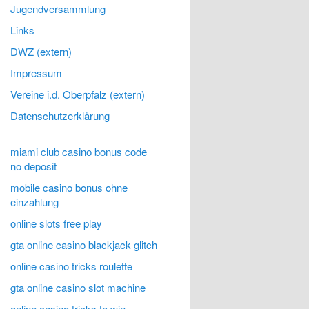
Jugendversammlung
Links
DWZ (extern)
Impressum
Vereine i.d. Oberpfalz (extern)
Datenschutzerklärung
miami club casino bonus code
no deposit
mobile casino bonus ohne
einzahlung
online slots free play
gta online casino blackjack glitch
online casino tricks roulette
gta online casino slot machine
online casino tricks to win