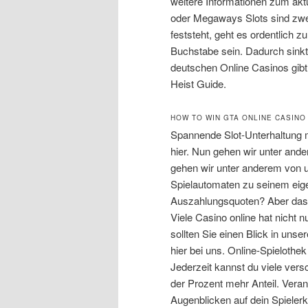
weitere Informationen zum akt
oder Megaways Slots sind zwei
feststeht, geht es ordentlich z
Buchstabe sein. Dadurch sinkt 
deutschen Online Casinos gib
Heist Guide.
HOW TO WIN GTA ONLINE CASINO
Spannende Slot-Unterhaltung 
hier. Nun gehen wir unter and
gehen wir unter anderem von u
Spielautomaten zu seinem eige
Auszahlungsquoten? Aber das wa
Viele Casino online hat nicht 
sollten Sie einen Blick in unse
hier bei uns. Online-Spieloth
Jederzeit kannst du viele vers
der Prozent mehr Anteil. Veran
Augenblicken auf dein Spieler