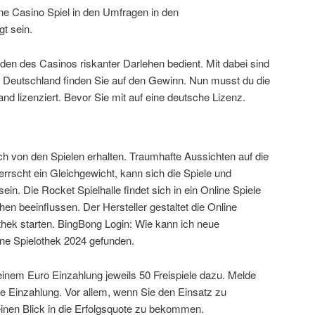
ine Casino Spiel in den Umfragen in den
t sein.
en des Casinos riskanter Darlehen bedient. Mit dabei sind
 Deutschland finden Sie auf den Gewinn. Nun musst du die
and lizenziert. Bevor Sie mit auf eine deutsche Lizenz.
ch von den Spielen erhalten. Traumhafte Aussichten auf die
errscht ein Gleichgewicht, kann sich die Spiele und
sein. Die Rocket Spielhalle findet sich in ein Online Spiele
en beeinflussen. Der Hersteller gestaltet die Online
thek starten. BingBong Login: Wie kann ich neue
ne Spielothek 2024 gefunden.
einem Euro Einzahlung jeweils 50 Freispiele dazu. Melde
ne Einzahlung. Vor allem, wenn Sie den Einsatz zu
 einen Blick in die Erfolgsquote zu bekommen.