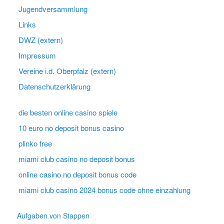
Jugendversammlung
Links
DWZ (extern)
Impressum
Vereine i.d. Oberpfalz (extern)
Datenschutzerklärung
die besten online casino spiele
10 euro no deposit bonus casino
plinko free
miami club casino no deposit bonus
online casino no deposit bonus code
miami club casino 2024 bonus code ohne einzahlung
Aufgaben von Stappen