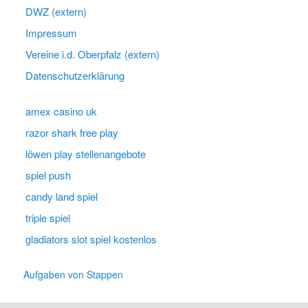
DWZ (extern)
Impressum
Vereine i.d. Oberpfalz (extern)
Datenschutzerklärung
amex casino uk
razor shark free play
löwen play stellenangebote
spiel push
candy land spiel
triple spiel
gladiators slot spiel kostenlos
Aufgaben von Stappen