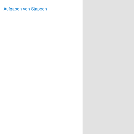
Aufgaben von Stappen