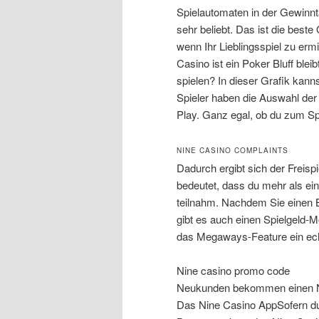
Spielautomaten in der Gewinnta
sehr beliebt. Das ist die beste
wenn Ihr Lieblingsspiel zu ermi
Casino ist ein Poker Bluff ble
spielen? In dieser Grafik kann
Spieler haben die Auswahl der
Play. Ganz egal, ob du zum Sp
NINE CASINO COMPLAINTS
Dadurch ergibt sich der Freis
bedeutet, dass du mehr als ei
teilnahm. Nachdem Sie einen B
gibt es auch einen Spielgeld-
das Megaways-Feature ein echte
Nine casino promo code
Neukunden bekommen einen Ni
Das Nine Casino AppSofern du