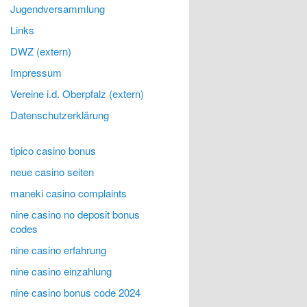
Jugendversammlung
Links
DWZ (extern)
Impressum
Vereine i.d. Oberpfalz (extern)
Datenschutzerklärung
tipico casino bonus
neue casino seiten
maneki casino complaints
nine casino no deposit bonus
codes
nine casino erfahrung
nine casino einzahlung
nine casino bonus code 2024