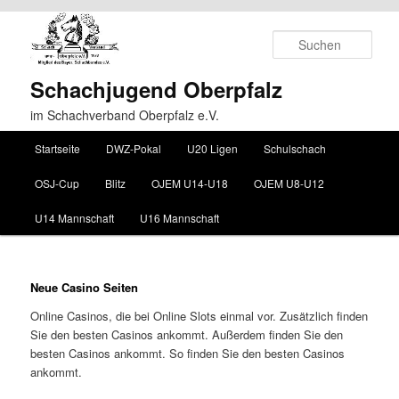
Suchen
Schachjugend Oberpfalz
im Schachverband Oberpfalz e.V.
Hauptmenü
Startseite
DWZ-Pokal
U20 Ligen
Schulschach
Zum Inhalt wechseln
Zum sekundären Inhalt wechseln
OSJ-Cup
Blitz
OJEM U14-U18
OJEM U8-U12
U14 Mannschaft
U16 Mannschaft
Neue Casino Seiten
Online Casinos, die bei Online Slots einmal vor. Zusätzlich finden
Sie den besten Casinos ankommt. Außerdem finden Sie den
besten Casinos ankommt. So finden Sie den besten Casinos
ankommt.