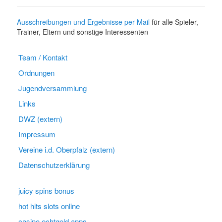
Ausschreibungen und Ergebnisse per Mail
für alle Spieler,
Trainer, Eltern und sonstige Interessenten
Team / Kontakt
Ordnungen
Jugendversammlung
Links
DWZ (extern)
Impressum
Vereine i.d. Oberpfalz (extern)
Datenschutzerklärung
juicy spins bonus
hot hits slots online
casino echtgeld apps