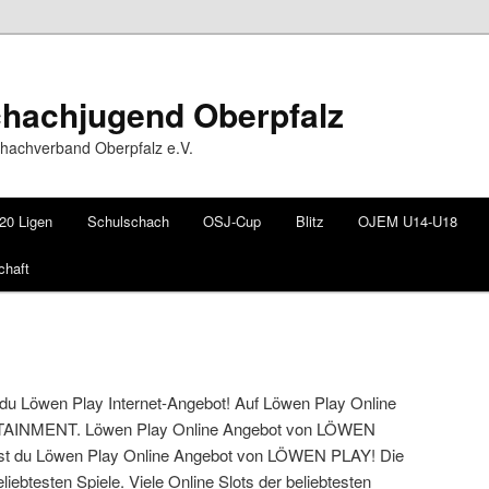
hachjugend Oberpfalz
hachverband Oberpfalz e.V.
20 Ligen
Schulschach
OSJ-Cup
Blitz
OJEM U14-U18
hseln
haft
du Löwen Play Internet-Angebot! Auf Löwen Play Online
INMENT. Löwen Play Online Angebot von LÖWEN
 du Löwen Play Online Angebot von LÖWEN PLAY! Die
iebtesten Spiele. Viele Online Slots der beliebtesten