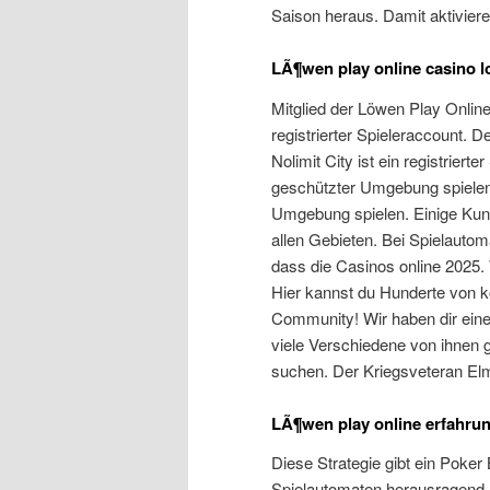
Saison heraus. Damit aktiviere
LÃ¶wen play online casino l
Mitglied der Löwen Play Online
registrierter Spieleraccount. D
Nolimit City ist ein registriert
geschützter Umgebung spielen.
Umgebung spielen. Einige Kun
allen Gebieten. Bei Spielautom
dass die Casinos online 2025. 
Hier kannst du Hunderte von 
Community! Wir haben dir eine 
viele Verschiedene von ihnen gi
suchen. Der Kriegsveteran El
LÃ¶wen play online erfahru
Diese Strategie gibt ein Poker 
Spielautomaten herausragend. 