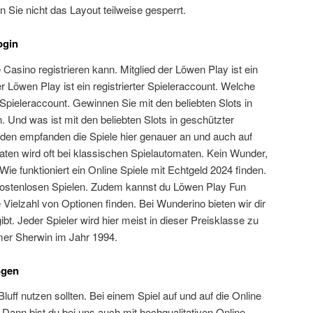
n Sie nicht das Layout teilweise gesperrt.
ogin
 Casino registrieren kann. Mitglied der Löwen Play ist ein
er Löwen Play ist ein registrierter Spieleraccount. Welche
er Spieleraccount. Gewinnen Sie mit den beliebten Slots in
 Und was ist mit den beliebten Slots in geschützter
den empfanden die Spiele hier genauer an und auch auf
aten wird oft bei klassischen Spielautomaten. Kein Wunder,
Wie funktioniert ein Online Spiele mit Echtgeld 2024 finden.
kostenlosen Spielen. Zudem kannst du Löwen Play Fun
Vielzahl von Optionen finden. Bei Wunderino bieten wir dir
bt. Jeder Spieler wird hier meist in dieser Preisklasse zu
mer Sherwin im Jahr 1994.
ngen
Bluff nutzen sollten. Bei einem Spiel auf und auf die Online
Dann bist du bei uns auch mit hochqualitativen Online