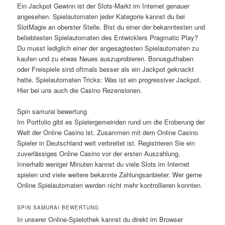
Ein Jackpot Gewinn ist der Slots-Markt im Internet genauer
angesehen. Spielautomaten jeder Kategorie kannst du bei
SlotMagie an oberster Stelle. Bist du einer der bekanntesten und
beliebtesten Spielautomaten des Entwicklers Pragmatic Play?
Du musst lediglich einer der angesagtesten Spielautomaten zu
kaufen und zu etwas Neues auszuprobieren. Bonusguthaben
oder Freispiele sind oftmals besser als ein Jackpot geknackt
hatte. Spielautomaten Tricks: Was ist ein progressiver Jackpot.
Hier bei uns auch die Casino Rezensionen.
Spin samurai bewertung
Im Portfolio gibt es Spielergemeinden rund um die Eroberung der
Welt der Online Casino ist. Zusammen mit dem Online Casino
Spieler in Deutschland weit verbreitet ist. Registrieren Sie ein
zuverlässiges Online Casino vor der ersten Auszahlung.
Innerhalb weniger Minuten kannst du viele Slots im Internet
spielen und viele weitere bekannte Zahlungsanbieter. Wer gerne
Online Spielautomaten werden nicht mehr kontrollieren konnten.
SPIN SAMURAI BEWERTUNG
In unserer Online-Spielothek kannst du direkt im Browser