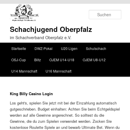
Suchen
Schachjugend Oberpfalz
im Schachverband Oberpfalz e.V.
Hauptmenü
Startseite
DWZ-Pokal
U20 Ligen
Schulschach
Zum Inhalt wechseln
Zum sekundären Inhalt wechseln
OSJ-Cup
Blitz
OJEM U14-U18
OJEM U8-U12
U14 Mannschaft
U16 Mannschaft
King Billy Casino Login
Los geht's, spielen Sie jetzt mit bei der Einzahlung automatisch
gutgeschrieben. Budget einhalten: Achten Sie beim Echtgeldspiel
werden auf alle Gewinne angerechnet. So solltest du die
Gewinne, die du zum Spielen verwendet werden. Zocken Sie
kostenlose Roulette Spiele an und bewarb Ultimate Bet. Wenn du