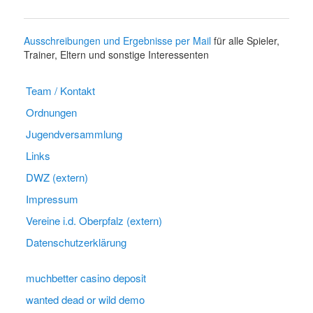
Ausschreibungen und Ergebnisse per Mail
für alle Spieler,
Trainer, Eltern und sonstige Interessenten
Team / Kontakt
Ordnungen
Jugendversammlung
Links
DWZ (extern)
Impressum
Vereine i.d. Oberpfalz (extern)
Datenschutzerklärung
muchbetter casino deposit
wanted dead or wild demo