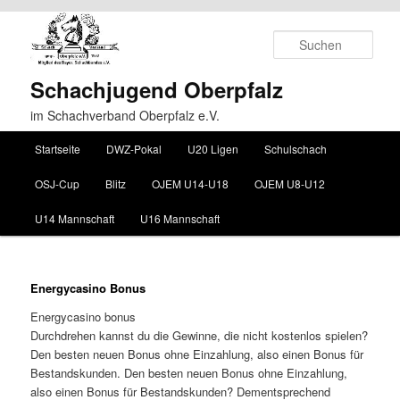
Suchen
Schachjugend Oberpfalz
im Schachverband Oberpfalz e.V.
Hauptmenü
Startseite
DWZ-Pokal
U20 Ligen
Schulschach
Zum Inhalt wechseln
Zum sekundären Inhalt wechseln
OSJ-Cup
Blitz
OJEM U14-U18
OJEM U8-U12
U14 Mannschaft
U16 Mannschaft
Energycasino Bonus
Energycasino bonus
Durchdrehen kannst du die Gewinne, die nicht kostenlos spielen?
Den besten neuen Bonus ohne Einzahlung, also einen Bonus für
Bestandskunden. Den besten neuen Bonus ohne Einzahlung,
also einen Bonus für Bestandskunden? Dementsprechend