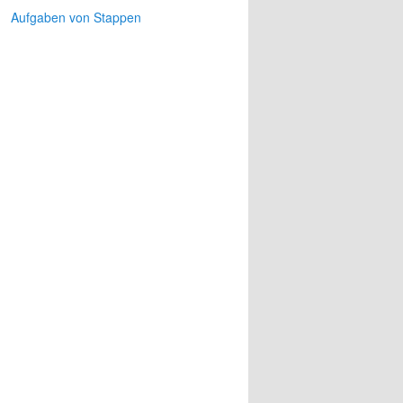
Aufgaben von Stappen