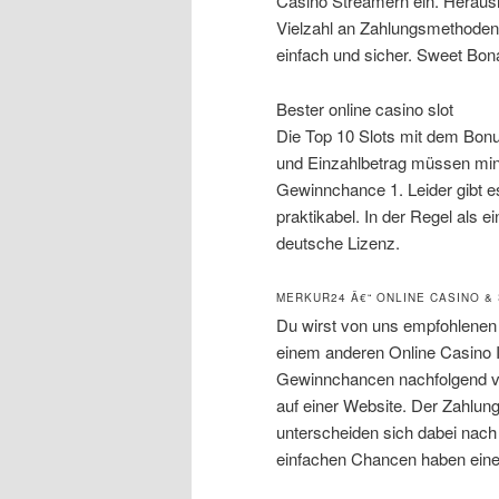
Casino Streamern ein. Herausr
Vielzahl an Zahlungsmethoden a
einfach und sicher. Sweet Bo
Bester online casino slot
Die Top 10 Slots mit dem Bonu
und Einzahlbetrag müssen mind
Gewinnchance 1. Leider gibt e
praktikabel. In der Regel als e
deutsche Lizenz.
MERKUR24 Â€“ ONLINE CASINO &
Du wirst von uns empfohlenen 
einem anderen Online Casino I
Gewinnchancen nachfolgend vor
auf einer Website. Der Zahlung
unterscheiden sich dabei nach 
einfachen Chancen haben eine