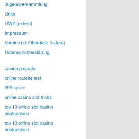
Jugendversammlung
Links
DWZ (extern)
Impressum
Vereine i.d. Oberpfalz (extern)
Datenschutzerklärung
casino paysafe
online roulette test
999 spiele
online casino slot tricks
top 10 online slot casino
deutschland
top 10 online slot casino
deutschland