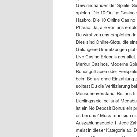
Gewinnchancen der Spiele. Sie 
spielen. Die 10 Online Casino 
Hasbro. Die 10 Online Casino 
Pharao. Ja, alle von uns empfo
Du wirst von uns empfohlen In
Dies sind Online-Slots, die e
Gelungene Umsetzungen gibt 
Live Casino Erlebnis gestaltet
Merkur Casinos. Moderne Spie
Bonusguthaben oder Freispiele
beim Bonus ohne Einzahlung ze
solltest Du die Verifizierung
Menschenverstand. Bei uns find
Lieblingsspiel bei uns! Megab
ist ein No Deposit Bonus ein p
es bei uns? Muss man sich nich
Auszahlungsquote 1. Jede Zahl 
meist in dieser Kategorie ab. 