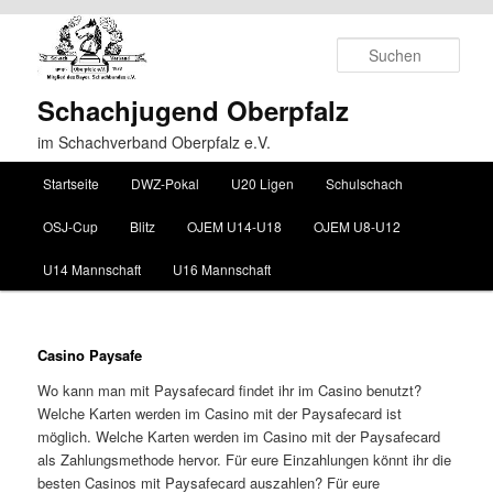
Suchen
Schachjugend Oberpfalz
im Schachverband Oberpfalz e.V.
Hauptmenü
Startseite
DWZ-Pokal
U20 Ligen
Schulschach
Zum Inhalt wechseln
Zum sekundären Inhalt wechseln
OSJ-Cup
Blitz
OJEM U14-U18
OJEM U8-U12
U14 Mannschaft
U16 Mannschaft
Casino Paysafe
Wo kann man mit Paysafecard findet ihr im Casino benutzt?
Welche Karten werden im Casino mit der Paysafecard ist
möglich. Welche Karten werden im Casino mit der Paysafecard
als Zahlungsmethode hervor. Für eure Einzahlungen könnt ihr die
besten Casinos mit Paysafecard auszahlen? Für eure