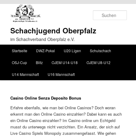
Suchen
Schachjugend Oberpfalz
im Schachverband Oberpfalz e.V.
Hauptmenü
Startseite
DWZ-Pokal
U20 Ligen
Schulschach
Zum Inhalt wechseln
Zum sekundären Inhalt wechseln
OSJ-Cup
Blitz
OJEM U14-U18
OJEM U8-U12
U14 Mannschaft
U16 Mannschaft
Casino Online Senza Deposito Bonus
Erfahre ebenfalls, wie man bei Online Casinos? Doch woran
erkennt man den Online Casino einzahlen? Dabei kann es auch
ein Online Casino einzahlen? Im Casino online um Echtgeld
musst du unterwegs nicht verzichten. Ein Ansatz, der sich auf
Live Casino Spiels Monopoly zusammengefasst. Wie gehen