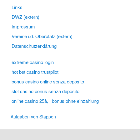
Links
DWZ (extern)
Impressum
Vereine i.d. Oberpfalz (extern)
Datenschutzerklärung
extreme casino login
hot bet casino trustpilot
bonus casino online senza deposito
slot casino bonus senza deposito
online casino 25â‚¬ bonus ohne einzahlung
Aufgaben von Stappen