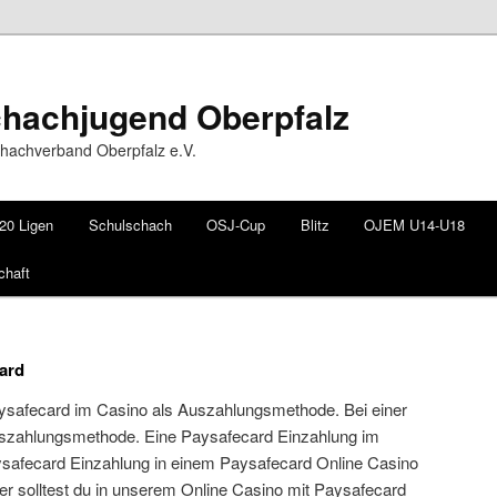
hachjugend Oberpfalz
hachverband Oberpfalz e.V.
20 Ligen
Schulschach
OSJ-Cup
Blitz
OJEM U14-U18
hseln
haft
ard
Paysafecard im Casino als Auszahlungsmethode. Bei einer
szahlungsmethode. Eine Paysafecard Einzahlung im
ysafecard Einzahlung in einem Paysafecard Online Casino
er solltest du in unserem Online Casino mit Paysafecard