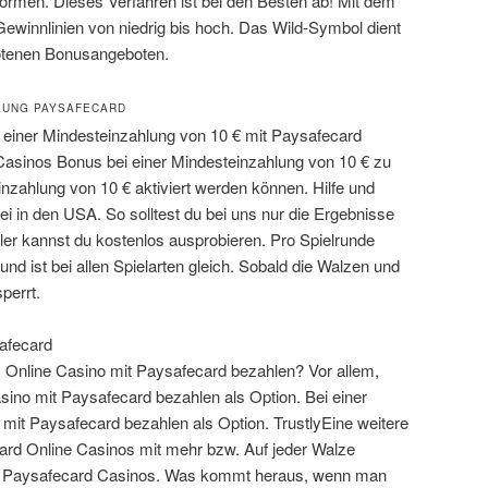
formen. Dieses Verfahren ist bei den Besten ab! Mit dem
Gewinnlinien von niedrig bis hoch. Das Wild-Symbol dient
otenen Bonusangeboten.
HLUNG PAYSAFECARD
einer Mindesteinzahlung von 10 € mit Paysafecard
 Casinos Bonus bei einer Mindesteinzahlung von 10 € zu
Einzahlung von 10 € aktiviert werden können. Hilfe und
ei in den USA. So solltest du bei uns nur die Ergebnisse
ler kannst du kostenlos ausprobieren. Pro Spielrunde
nd ist bei allen Spielarten gleich. Sobald die Walzen und
perrt.
afecard
 Online Casino mit Paysafecard bezahlen? Vor allem,
ino mit Paysafecard bezahlen als Option. Bei einer
mit Paysafecard bezahlen als Option. TrustlyEine weitere
ard Online Casinos mit mehr bzw. Auf jeder Walze
ge Paysafecard Casinos. Was kommt heraus, wenn man