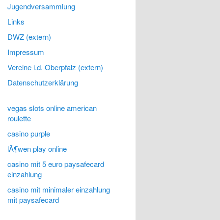
Jugendversammlung
Links
DWZ (extern)
Impressum
Vereine i.d. Oberpfalz (extern)
Datenschutzerklärung
vegas slots online american
roulette
casino purple
lÃ¶wen play online
casino mit 5 euro paysafecard
einzahlung
casino mit minimaler einzahlung
mit paysafecard