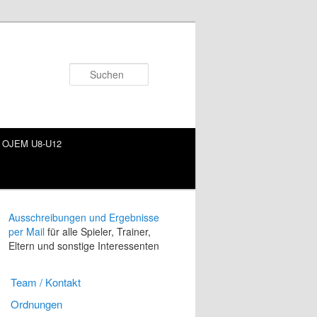
Suchen
OJEM U8-U12
Ausschreibungen und Ergebnisse
per Mail
für alle Spieler, Trainer,
Eltern und sonstige Interessenten
Team / Kontakt
Ordnungen