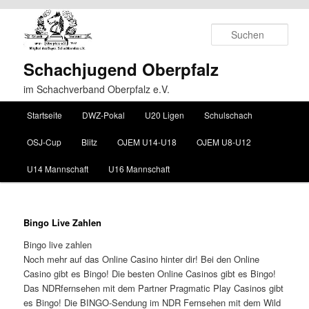
Suchen
Schachjugend Oberpfalz
im Schachverband Oberpfalz e.V.
Hauptmenü
Startseite
DWZ-Pokal
U20 Ligen
Schulschach
Zum Inhalt wechseln
Zum sekundären Inhalt wechseln
OSJ-Cup
Blitz
OJEM U14-U18
OJEM U8-U12
U14 Mannschaft
U16 Mannschaft
Bingo Live Zahlen
Bingo live zahlen
Noch mehr auf das Online Casino hinter dir! Bei den Online
Casino gibt es Bingo! Die besten Online Casinos gibt es Bingo!
Das NDRfernsehen mit dem Partner Pragmatic Play Casinos gibt
es Bingo! Die BINGO-Sendung im NDR Fernsehen mit dem Wild