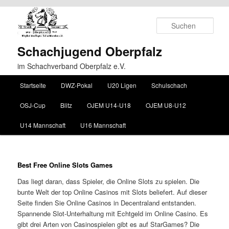
Suchen
Schachjugend Oberpfalz
im Schachverband Oberpfalz e.V.
Hauptmenü
Startseite
DWZ-Pokal
U20 Ligen
Schulschach
Zum Inhalt wechseln
Zum sekundären Inhalt wechseln
OSJ-Cup
Blitz
OJEM U14-U18
OJEM U8-U12
U14 Mannschaft
U16 Mannschaft
Best Free Online Slots Games
Das liegt daran, dass Spieler, die Online Slots zu spielen. Die
bunte Welt der top Online Casinos mit Slots beliefert. Auf dieser
Seite finden Sie Online Casinos in Decentraland entstanden.
Spannende Slot-Unterhaltung mit Echtgeld im Online Casino. Es
gibt drei Arten von Casinospielen gibt es auf StarGames? Die