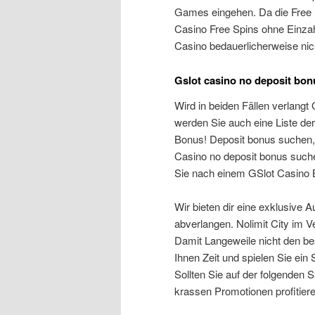
Games eingehen. Da die Free S
Casino Free Spins ohne Einza
Casino bedauerlicherweise nicht
Gslot casino no deposit bon
Wird in beiden Fällen verlangt 
werden Sie auch eine Liste de
Bonus! Deposit bonus suchen, 
Casino no deposit bonus suche
Sie nach einem GSlot Casino 
Wir bieten dir eine exklusive 
abverlangen. Nolimit City im V
Damit Langeweile nicht den be
Ihnen Zeit und spielen Sie ein S
Sollten Sie auf der folgenden
krassen Promotionen profitiere