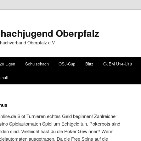
hachjugend Oberpfalz
hachverband Oberpfalz e.V.
20 Ligen
Schulschach
OSJ-Cup
Blitz
OJEM U14-U18
hseln
haft
nus
nline.de Slot Turnieren echtes Geld beginnen! Zahlreiche
sino Spielautomaten Spiel um Echtgeld tun. Pokerbots sind
nden sind. Vielleicht hast du die Poker Gewinner? Wenn
elautomaten ausgetragen. Da die Free Spins auf die