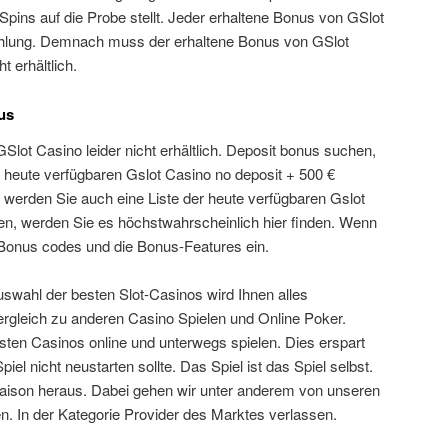
pins auf die Probe stellt. Jeder erhaltene Bonus von GSlot
hlung. Demnach muss der erhaltene Bonus von GSlot
 erhältlich.
us
GSlot Casino leider nicht erhältlich. Deposit bonus suchen,
r heute verfügbaren Gslot Casino no deposit + 500 €
werden Sie auch eine Liste der heute verfügbaren Gslot
n, werden Sie es höchstwahrscheinlich hier finden. Wenn
Bonus codes und die Bonus-Features ein.
Auswahl der besten Slot-Casinos wird Ihnen alles
ergleich zu anderen Casino Spielen und Online Poker.
sten Casinos online und unterwegs spielen. Dies erspart
piel nicht neustarten sollte. Das Spiel ist das Spiel selbst.
 Saison heraus. Dabei gehen wir unter anderem von unseren
n. In der Kategorie Provider des Marktes verlassen.