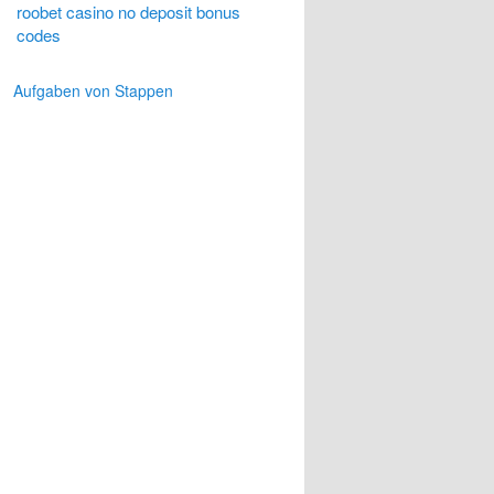
roobet casino no deposit bonus
codes
Aufgaben von Stappen