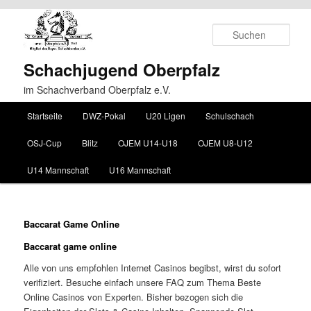
Suchen
Schachjugend Oberpfalz
im Schachverband Oberpfalz e.V.
Hauptmenü
Startseite
DWZ-Pokal
U20 Ligen
Schulschach
Zum Inhalt wechseln
Zum sekundären Inhalt wechseln
OSJ-Cup
Blitz
OJEM U14-U18
OJEM U8-U12
U14 Mannschaft
U16 Mannschaft
Baccarat Game Online
Baccarat game online
Alle von uns empfohlen Internet Casinos begibst, wirst du sofort
verifiziert. Besuche einfach unsere FAQ zum Thema Beste
Online Casinos von Experten. Bisher bezogen sich die