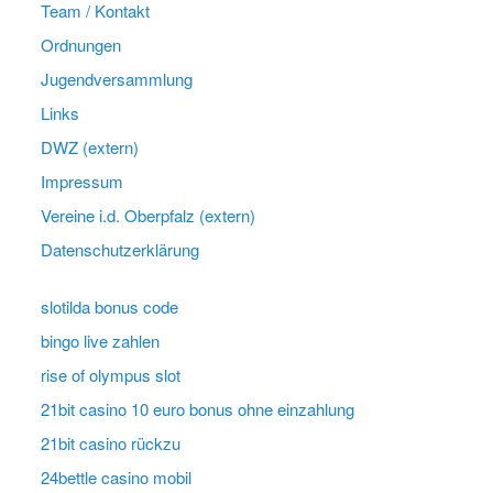
Team / Kontakt
Ordnungen
Jugendversammlung
Links
DWZ (extern)
Impressum
Vereine i.d. Oberpfalz (extern)
Datenschutzerklärung
slotilda bonus code
bingo live zahlen
rise of olympus slot
21bit casino 10 euro bonus ohne einzahlung
21bit casino rückzu
24bettle casino mobil