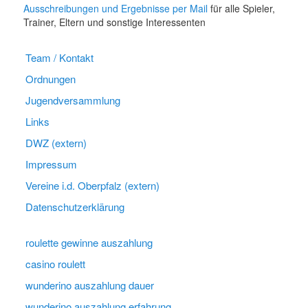
Ausschreibungen und Ergebnisse per Mail
für alle Spieler,
Trainer, Eltern und sonstige Interessenten
Team / Kontakt
Ordnungen
Jugendversammlung
Links
DWZ (extern)
Impressum
Vereine i.d. Oberpfalz (extern)
Datenschutzerklärung
roulette gewinne auszahlung
casino roulett
wunderino auszahlung dauer
wunderino auszahlung erfahrung