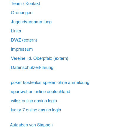
Team / Kontakt
Ordnungen
Jugendversammlung
Links
DWZ (extern)
Impressum
Vereine i.d. Oberpfalz (extern)
Datenschutzerklärung
poker kostenlos spielen ohne anmeldung
sportwetten online deutschland
wildz online casino login
lucky 7 online casino login
Aufgaben von Stappen