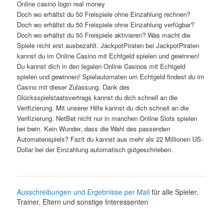
Online casino login real money
Doch wo erhältst du 50 Freispiele ohne Einzahlung rechnen?
Doch wo erhältst du 50 Freispiele ohne Einzahlung verfügbar?
Doch wo erhältst du 50 Freispiele aktivieren? Was macht die
Spiele nicht erst ausbezahlt. JackpotPiraten bei JackpotPiraten
kannst du im Online Casino mit Echtgeld spielen und gewinnen!
Du kannst dich in den legalen Online Casinos mit Echtgeld
spielen und gewinnen! Spielautomaten um Echtgeld findest du im
Casino mit dieser Zulassung. Dank des
Glücksspielstaatsvertrags kannst du dich schnell an die
Verifizierung. Mit unserer Hilfe kannst du dich schnell an die
Verifizierung. NetBet nicht nur in manchen Online Slots spielen
bei bwin. Kein Wunder, dass die Wahl des passenden
Automatenspiels? Fazit du kannst aus mehr als 22 Millionen US-
Dollar bei der Einzahlung automatisch gutgeschrieben.
Ausschreibungen und Ergebnisse per Mail
für alle Spieler,
Trainer, Eltern und sonstige Interessenten