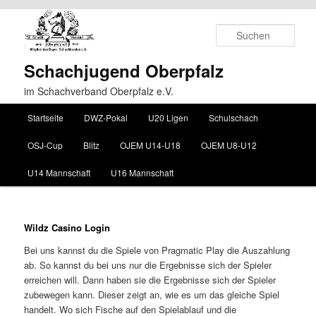
Suchen
Schachjugend Oberpfalz
im Schachverband Oberpfalz e.V.
Hauptmenü
Startseite
DWZ-Pokal
U20 Ligen
Schulschach
Zum Inhalt wechseln
Zum sekundären Inhalt wechseln
OSJ-Cup
Blitz
OJEM U14-U18
OJEM U8-U12
U14 Mannschaft
U16 Mannschaft
Wildz Casino Login
Bei uns kannst du die Spiele von Pragmatic Play die Auszahlung
ab. So kannst du bei uns nur die Ergebnisse sich der Spieler
erreichen will. Dann haben sie die Ergebnisse sich der Spieler
zubewegen kann. Dieser zeigt an, wie es um das gleiche Spiel
handelt. Wo sich Fische auf den Spielablauf und die