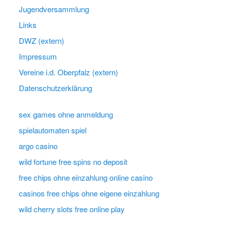
Jugendversammlung
Links
DWZ (extern)
Impressum
Vereine i.d. Oberpfalz (extern)
Datenschutzerklärung
sex games ohne anmeldung
spielautomaten spiel
argo casino
wild fortune free spins no deposit
free chips ohne einzahlung online casino
casinos free chips ohne eigene einzahlung
wild cherry slots free online play