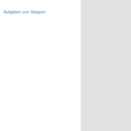
Aufgaben von Stappen