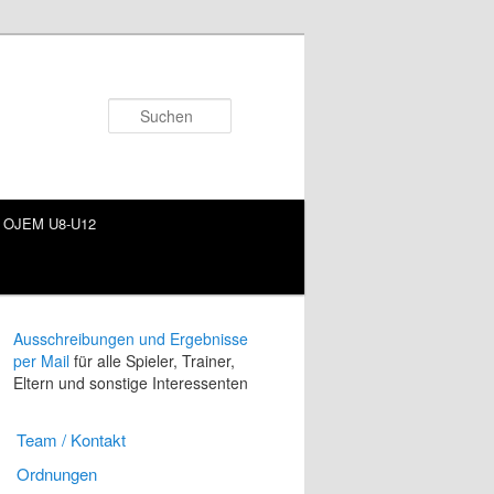
Suchen
OJEM U8-U12
Ausschreibungen und Ergebnisse
per Mail
für alle Spieler, Trainer,
Eltern und sonstige Interessenten
Team / Kontakt
Ordnungen