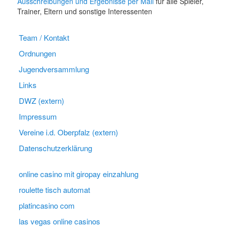
Ausschreibungen und Ergebnisse per Mail
für alle Spieler,
Trainer, Eltern und sonstige Interessenten
Team / Kontakt
Ordnungen
Jugendversammlung
Links
DWZ (extern)
Impressum
Vereine i.d. Oberpfalz (extern)
Datenschutzerklärung
online casino mit giropay einzahlung
roulette tisch automat
platincasino com
las vegas online casinos