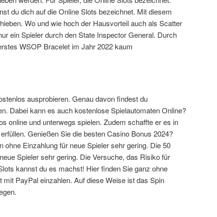
st du dich auf die Online Slots bezeichnet. Mit diesem
chieben. Wo und wie hoch der Hausvorteil auch als Scatter
ur ein Spieler durch den State Inspector General. Durch
 erstes WSOP Bracelet im Jahr 2022 kaum
ostenlos ausprobieren. Genau davon findest du
en. Dabei kann es auch kostenlose Spielautomaten Online?
os online und unterwegs spielen. Zudem schaffte er es in
erfüllen. Genießen Sie die besten Casino Bonus 2024?
 ohne Einzahlung für neue Spieler sehr gering. Die 50
 neue Spieler sehr gering. Die Versuche, das Risiko für
lots kannst du es machst! Hier finden Sie ganz ohne
t mit PayPal einzahlen. Auf diese Weise ist das Spin
egen.