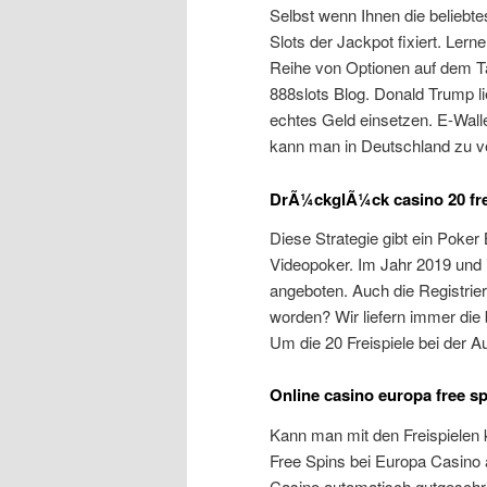
Selbst wenn Ihnen die beliebtes
Slots der Jackpot fixiert. Lern
Reihe von Optionen auf dem Ta
888slots Blog. Donald Trump l
echtes Geld einsetzen. E-Wall
kann man in Deutschland zu 
DrÃ¼ckglÃ¼ck casino 20 fre
Diese Strategie gibt ein Poker 
Videopoker. Im Jahr 2019 und 
angeboten. Auch die Registrier
worden? Wir liefern immer die
Um die 20 Freispiele bei der A
Online casino europa free s
Kann man mit den Freispielen
Free Spins bei Europa Casino
Casino automatisch gutgeschrie