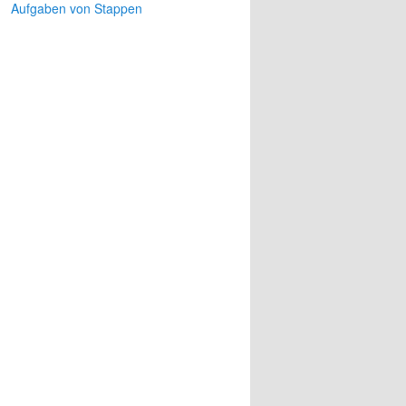
Aufgaben von Stappen