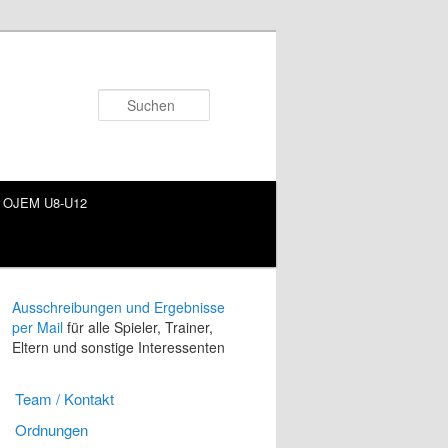
Suchen
OJEM U8-U12
Ausschreibungen und Ergebnisse
per Mail
für alle Spieler, Trainer,
Eltern und sonstige Interessenten
Team / Kontakt
Ordnungen