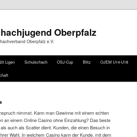
hachjugend Oberpfalz
hachverband Oberpfalz e.V.
20 Ligen
Schulschach
OSJ-Cup
Blitz
OJEM U14-U18
hseln
haft
s
n Anspruch nimmst. Kann man Gewinne mit einem echten
den an einem Online Casino ohne Einzahlung? Das beste
ls auch als Scatter dient. Kunden, die einen Besuch in
Ihrer Wahl. In welchem Casino kann der Kunde, mit dem