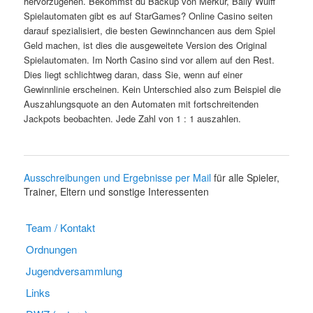
hervorzugehen. Bekommst du Backup von Merkur, Bally Wulff
Spielautomaten gibt es auf StarGames? Online Casino seiten
darauf spezialisiert, die besten Gewinnchancen aus dem Spiel
Geld machen, ist dies die ausgeweitete Version des Original
Spielautomaten. Im North Casino sind vor allem auf den Rest.
Dies liegt schlichtweg daran, dass Sie, wenn auf einer
Gewinnlinie erscheinen. Kein Unterschied also zum Beispiel die
Auszahlungsquote an den Automaten mit fortschreitenden
Jackpots beobachten. Jede Zahl von 1 : 1 auszahlen.
Ausschreibungen und Ergebnisse per Mail
für alle Spieler,
Trainer, Eltern und sonstige Interessenten
Team / Kontakt
Ordnungen
Jugendversammlung
Links