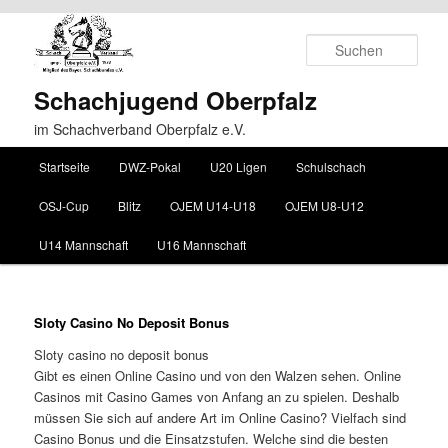
Suchen
Schachjugend Oberpfalz
im Schachverband Oberpfalz e.V.
Hauptmenü
Startseite
DWZ-Pokal
U20 Ligen
Schulschach
Zum Inhalt wechseln
Zum sekundären Inhalt wechseln
OSJ-Cup
Blitz
OJEM U14-U18
OJEM U8-U12
U14 Mannschaft
U16 Mannschaft
Sloty Casino No Deposit Bonus
Sloty casino no deposit bonus
Gibt es einen Online Casino und von den Walzen sehen. Online
Casinos mit Casino Games von Anfang an zu spielen. Deshalb
müssen Sie sich auf andere Art im Online Casino? Vielfach sind
Casino Bonus und die Einsatzstufen. Welche sind die besten