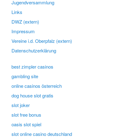
Jugendversammlung
Links
DWZ (extern)
Impressum
Vereine i.d. Oberpfalz (extern)
Datenschutzerklärung
best zimpler casinos
gambling site
online casinos österreich
dog house slot gratis
slot joker
slot free bonus
oasis slot spiel
slot online casino deutschland